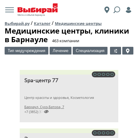
Места и события Барнаула
/
/
Выбирай.ру
Каталог
Медицинские центры
Медицинские центры, клиники
в Барнауле
​463 компании
Тип медучреждения
Лечение
Специализация
Spa-центр 77
Центр красоты и здоровья, Косметология
Барнаул, Сухэ-Батора, 7

+7 (3852) 379695