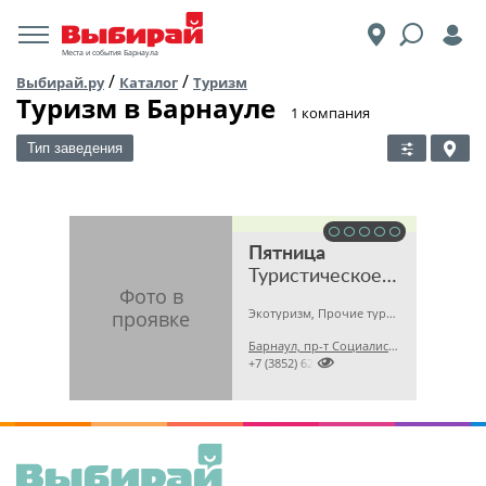
Места и события Барнаула
/
/
Выбирай.ру
Каталог
Туризм
Туризм в Барнауле
​1 компания
Тип заведения
Пятница
Туристическое агентство
Экотуризм, Прочие турфирмы, Экскурсионные агентства
Барнаул, пр-т Социалистический, 115

+7 (3852) 623555